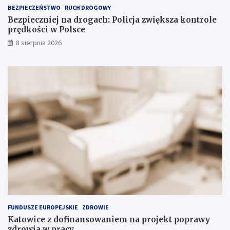
a
BEZPIECZEŃSTWO
RUCH DROGOWY
d
Bezpieczniej na drogach: Policja zwiększa kontrole
o
prędkości w Polsce
w
i
8 sierpnia 2026
s
k
u
FUNDUSZE EUROPEJSKIE
ZDROWIE
Katowice z dofinansowaniem na projekt poprawy
zdrowia w pracy