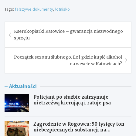
Tags:
fałszywe dokumenty
,
lotnisko
Nawigacja
Kserokopiarki Katowice – gwarancja niezwodnego
wpisu
sprzętu
Początek sezonu ślubnego. Ile i gdzie kupić alkohol
na wesele w Katowicach?
Aktualności
Policjant po służbie zatrzymuje
nietrzeźwą kierującą i ratuje psa
Zagrożenie w Rogowcu: 50 tysięcy ton
niebezpiecznych substancji na
składowisku