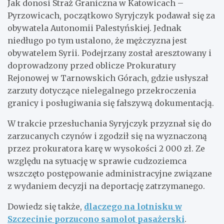
Jak donosi Straż Graniczna w Katowicach –
Pyrzowicach, początkowo Syryjczyk podawał się za
obywatela Autonomii Palestyńskiej. Jednak
niedługo po tym ustalono, że mężczyzna jest
obywatelem Syrii. Podejrzany został aresztowany i
doprowadzony przed oblicze Prokuratury
Rejonowej w Tarnowskich Górach, gdzie usłyszał
zarzuty dotyczące nielegalnego przekroczenia
granicy i posługiwania się fałszywą dokumentacją.
W trakcie przesłuchania Syryjczyk przyznał się do
zarzucanych czynów i zgodził się na wyznaczoną
przez prokuratora karę w wysokości 2 000 zł. Ze
względu na sytuację w sprawie cudzoziemca
wszczęto postępowanie administracyjne związane
z wydaniem decyzji na deportację zatrzymanego.
Dowiedz się także,
dlaczego na lotnisku w
Szczecinie porzucono samolot pasażerski
.