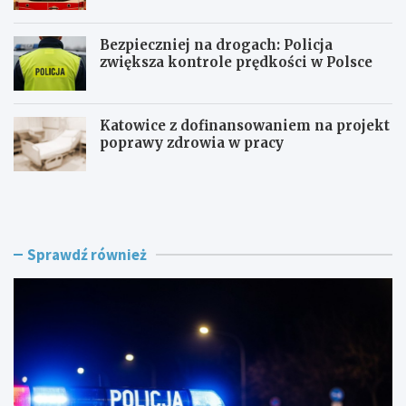
Bezpieczniej na drogach: Policja
zwiększa kontrole prędkości w Polsce
Katowice z dofinansowaniem na projekt
poprawy zdrowia w pracy
P
Z
o
a
l
g
i
r
c
o
Sprawdź również
j
ż
a
e
n
n
t
i
p
e
o
w
s
R
ł
o
u
g