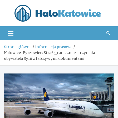
Skip
to
content
Hal
Strona główna
Informacja prasowa
Katowice-Pyrzowice: Straż graniczna zatrzymała
obywatela Syrii z fałszywymi dokumentami