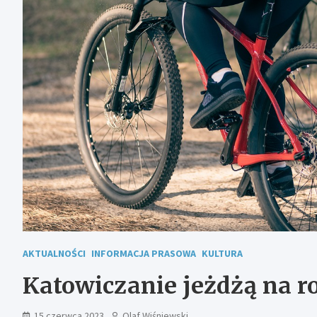
AKTUALNOŚCI
INFORMACJA PRASOWA
KULTURA
Katowiczanie jeżdżą na 
15 czerwca 2023
Olaf Wiśniewski