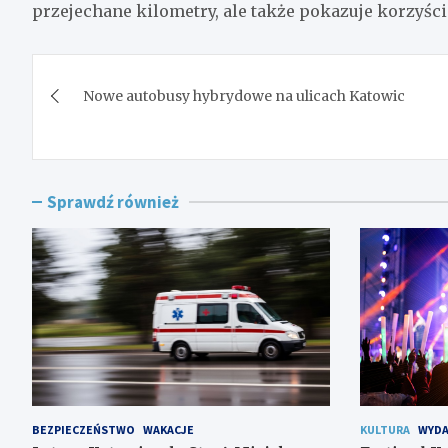
przejechane kilometry, ale także pokazuje korzyści
Nawigacja
Nowe autobusy hybrydowe na ulicach Katowic
wpisu
Sprawdź również
BEZPIECZEŃSTWO
WAKACJE
KULTURA
WYDA