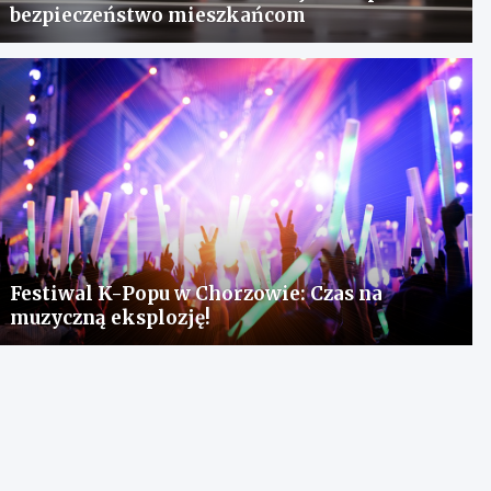
bezpieczeństwo mieszkańcom
Festiwal K-Popu w Chorzowie: Czas na
muzyczną eksplozję!