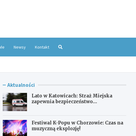
oKatowice.pl
ałe
Newsy
Kontakt
Aktualności
Lato w Katowicach: Straż Miejska
zapewnia bezpieczeństwo
mieszkańcom
Festiwal K-Popu w Chorzowie: Czas na
muzyczną eksplozję!