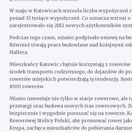
W maju w Katowicach wzrosła liczba wypożyczeń r
ponad 32 tysiące wypożyczeń. Co oznacza wzrost 
zarejestrowało się 2182 nowych użytkowników sys
Podczas tego czasu, miasto podpisało umowę na bu
Również trwają prace budowlane nad kolejnymi odc
Hallera.
Mieszkańcy Katowic chętnie korzystają z rowerów n
środek transportu codziennego, do dojazdów do pra
rowerów miejskich potwierdzają tę tendencję. Sys
1000 rowerów.
Miasto inwestuje nie tylko w stacje rowerowe, ale 
przetargi oraz budowa nowych tras rowerowych. Z
bezpiecznie i wygodnie poruszać się na rowerze. Kat
Rowerowej Stolicy Polski, aby promować rower jak
Krupa, zachęca mieszkańców do pobierania darmowej