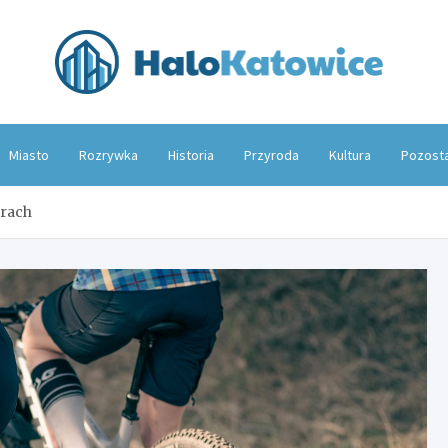
Hal
Miasto
Rozrywka
Historia
Przyroda
Kultura
Pozost
erach