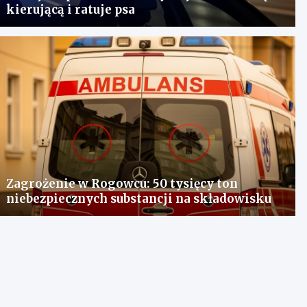
kierującą i ratuje psa
Zagrożenie w Rogowcu: 50 tysięcy ton
niebezpiecznych substancji na składowisku