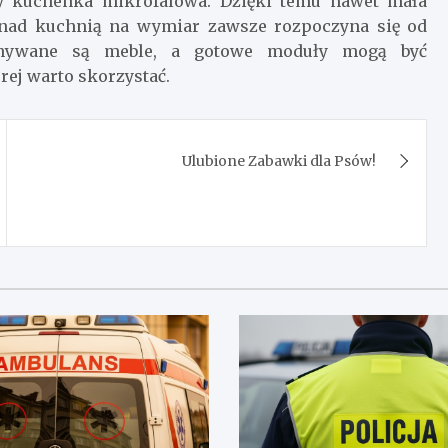
y kuchenka mikrofalowa. Dzięki temu nawet mała
 nad kuchnią na wymiar zawsze rozpoczyna się od
konywane są meble, a gotowe moduły mogą być
rej warto skorzystać.
Ulubione Zabawki dla Psów!