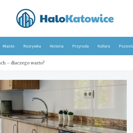
Hal
Miasto
Rozrywka
Historia
Przyroda
Kultura
Pozost
ch – dlaczego warto?