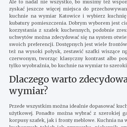
Ale to nadal nie wszystko, bo musimy też wspo
zyskać jeszcze więcej miejsca do przechowywani
kuchnie na wymiar Katowice i wybierz kuchni
kubatury pomieszczenia. Dobrym wyborem jest ci
korzystania z szafek kuchennych, podobnie zres
uchwytów można zdecydować się na system otwier
swoich preferencji. Dostępnych jest wiele front
też na wysoki połysk, zestawić szafki wiszące n
czerwonym, tworząc klasyczny kontrast albo post
tylko wyobraźnia, bo kuchnie na wymiar to szerok
Dlaczego warto zdecydowa
wymiar?
Przede wszystkim można idealnie dopasować kuchni
użytkowej. Ponadto można wybrać z szerokiej g
korpusy szafek, jak i fronty meblowe. Kuchnia n