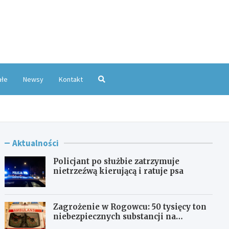
oKatowice.pl
ałe
Newsy
Kontakt
Aktualności
Policjant po służbie zatrzymuje
nietrzeźwą kierującą i ratuje psa
Zagrożenie w Rogowcu: 50 tysięcy ton
niebezpiecznych substancji na
składowisku