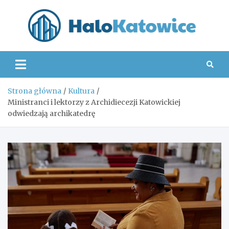
Skip
to
content
Hal
Strona główna
Kultura
Ministranci i lektorzy z Archidiecezji Katowickiej
odwiedzają archikatedrę