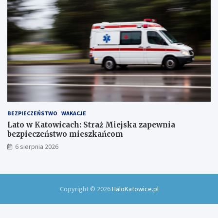
w
!
BEZPIECZEŃSTWO
WAKACJE
Lato w Katowicach: Straż Miejska zapewnia
bezpieczeństwo mieszkańcom
6 sierpnia 2026
Copyright © 2026
HaloKatowice.pl