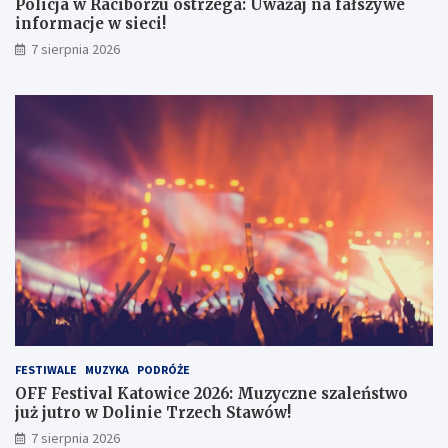
e
6
Policja w Raciborzu ostrzega: Uważaj na fałszywe
g
:
informacje w sieci!
a
M
7 sierpnia 2026
:
u
U
z
w
y
a
c
ż
z
a
n
j
e
n
s
a
z
f
a
a
l
ł
e
s
ń
z
s
y
t
w
w
e
o
FESTIWALE
MUZYKA
PODRÓŻE
i
j
OFF Festival Katowice 2026: Muzyczne szaleństwo
n
u
już jutro w Dolinie Trzech Stawów!
f
ż
7 sierpnia 2026
o
j