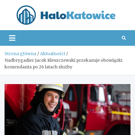
Skip
to
content
Hal
Strona główna
Aktualności
Nadbrygadier Jacek Kleszczewski przekazuje obowiązki
komendanta po 26 latach służby