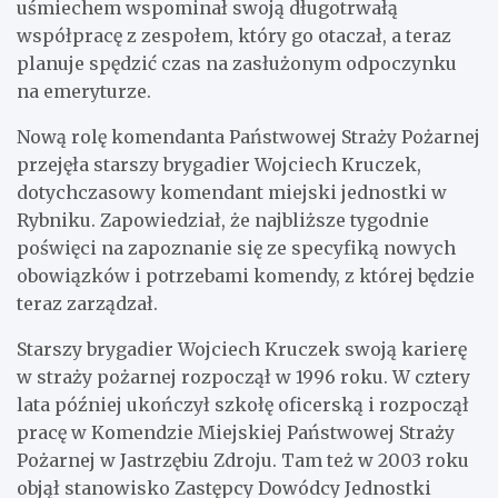
uśmiechem wspominał swoją długotrwałą
współpracę z zespołem, który go otaczał, a teraz
planuje spędzić czas na zasłużonym odpoczynku
na emeryturze.
Nową rolę komendanta Państwowej Straży Pożarnej
przejęła starszy brygadier Wojciech Kruczek,
dotychczasowy komendant miejski jednostki w
Rybniku. Zapowiedział, że najbliższe tygodnie
poświęci na zapoznanie się ze specyfiką nowych
obowiązków i potrzebami komendy, z której będzie
teraz zarządzał.
Starszy brygadier Wojciech Kruczek swoją karierę
w straży pożarnej rozpoczął w 1996 roku. W cztery
lata później ukończył szkołę oficerską i rozpoczął
pracę w Komendzie Miejskiej Państwowej Straży
Pożarnej w Jastrzębiu Zdroju. Tam też w 2003 roku
objął stanowisko Zastępcy Dowódcy Jednostki