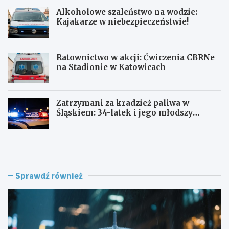
Alkoholowe szaleństwo na wodzie:
Kajakarze w niebezpieczeństwie!
Ratownictwo w akcji: Ćwiczenia CBRNe
na Stadionie w Katowicach
Zatrzymani za kradzież paliwa w
Śląskiem: 34-latek i jego młodszy
wspólnik w rękach policji
J
A
a
l
k
k
p
o
r
h
Sprawdź również
z
o
e
l
t
o
r
w
w
e
a
s