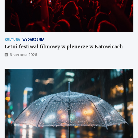
k
a
ń
c
o
m
KULTURA
WYDARZENIA
Letni festiwal filmowy w plenerze w Katowicach
6 sierpnia 2026