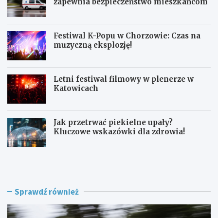
zapewnia bezpieczeństwo mieszkańcom
Festiwal K-Popu w Chorzowie: Czas na
muzyczną eksplozję!
Letni festiwal filmowy w plenerze w
Katowicach
Jak przetrwać piekielne upały?
Kluczowe wskazówki dla zdrowia!
L
F
a
e
t
s
o
t
w
i
Sprawdź również
K
w
a
a
t
l