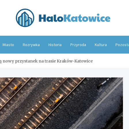
Hal
Miasto
Rozrywka
Historia
Przyroda
Kultura
Pozost
ją nowy przystanek na trasie Kraków-Katowice