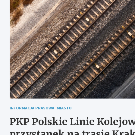
INFORMACJA PRASOWA
MIASTO
PKP Polskie Linie Kolejo
przystanek na trasie Kr