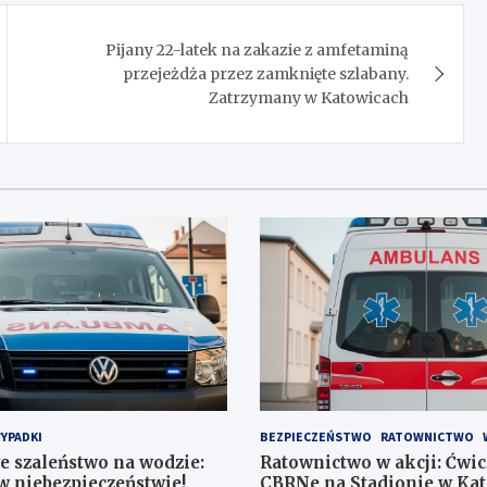
Pijany 22-latek na zakazie z amfetaminą
przejeżdża przez zamknięte szlabany.
Zatrzymany w Katowicach
YPADKI
BEZPIECZEŃSTWO
RATOWNICTWO
 szaleństwo na wodzie:
Ratownictwo w akcji: Ćwi
w niebezpieczeństwie!
CBRNe na Stadionie w Ka