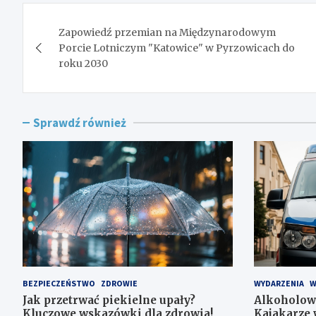
Nawigacja
Zapowiedź przemian na Międzynarodowym
wpisu
Porcie Lotniczym "Katowice" w Pyrzowicach do
roku 2030
Sprawdź również
BEZPIECZEŃSTWO
ZDROWIE
WYDARZENIA
W
Jak przetrwać piekielne upały?
Alkoholowe
Kluczowe wskazówki dla zdrowia!
Kajakarze 