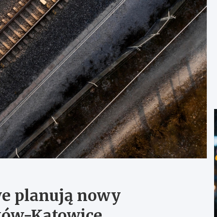
we planują nowy
aków-Katowice