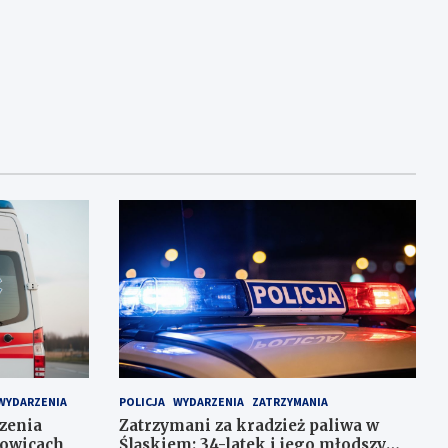
WYDARZENIA
POLICJA
WYDARZENIA
ZATRZYMANIA
czenia
Zatrzymani za kradzież paliwa w
towicach
Śląskiem: 34-latek i jego młodszy