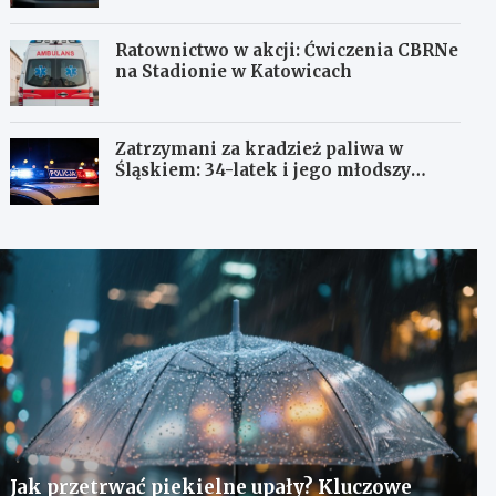
Ratownictwo w akcji: Ćwiczenia CBRNe
na Stadionie w Katowicach
Zatrzymani za kradzież paliwa w
Śląskiem: 34-latek i jego młodszy
wspólnik w rękach policji
Jak przetrwać piekielne upały? Kluczowe