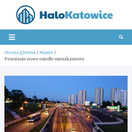
Skip
to
content
Hal
Strona główna
Miasto
Powstanie nowe osiedle mieszkaniowe