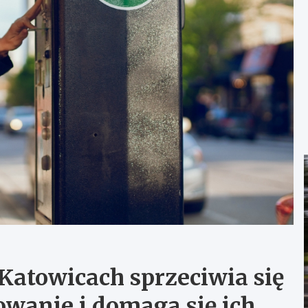
atowicach sprzeciwia się
anie i domaga się ich