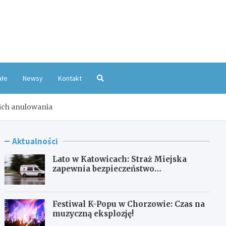
oKatowice.pl
ałe
Newsy
Kontakt
ich anulowania
Aktualności
Lato w Katowicach: Straż Miejska
zapewnia bezpieczeństwo
mieszkańcom
Festiwal K-Popu w Chorzowie: Czas na
muzyczną eksplozję!