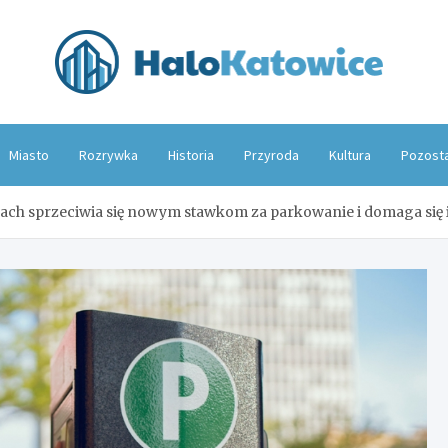
Hal
Miasto
Rozrywka
Historia
Przyroda
Kultura
Pozost
ch sprzeciwia się nowym stawkom za parkowanie i domaga się 