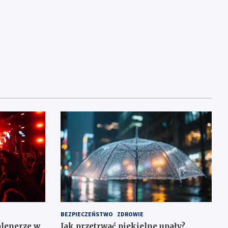
BEZPIECZEŃSTWO
ZDROWIE
plenerze w
Jak przetrwać piekielne upały?