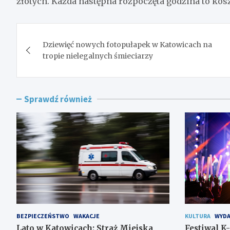
złotych. Każda następna rozpoczęta godzina to kosz
Nawigacja
Dziewięć nowych fotopułapek w Katowicach na
wpisu
tropie nielegalnych śmieciarzy
Sprawdź również
BEZPIECZEŃSTWO
WAKACJE
KULTURA
WYDA
Lato w Katowicach: Straż Miejska
Festiwal K