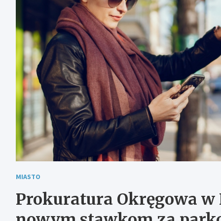
MIASTO
Prokuratura Okręgowa w K
nowym stawkom za parkow