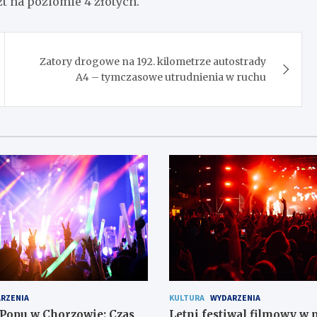
t na poziomie 4 złotych.
Zatory drogowe na 192. kilometrze autostrady
A4 – tymczasowe utrudnienia w ruchu
RZENIA
KULTURA
WYDARZENIA
-Popu w Chorzowie: Czas
Letni festiwal filmowy w 