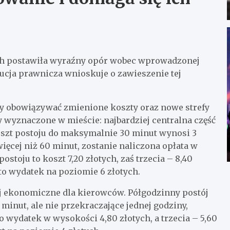
ch postawiła wyraźny opór wobec wprowadzonej
ucja prawnicza wnioskuje o zawieszenie tej
zęły obowiązywać zmienione koszty oraz nowe strefy
y wyznaczone w mieście: najbardziej centralna część
oszt postoju do maksymalnie 30 minut wynosi 3
 więcej niż 60 minut, zostanie naliczona opłata w
stoju to koszt 7,20 złotych, zaś trzecia – 8,40
to wydatek na poziomie 6 złotych.
iej ekonomiczne dla kierowców. Półgodzinny postój
 minut, ale nie przekraczające jednej godziny,
o wydatek w wysokości 4,80 złotych, a trzecia – 5,60