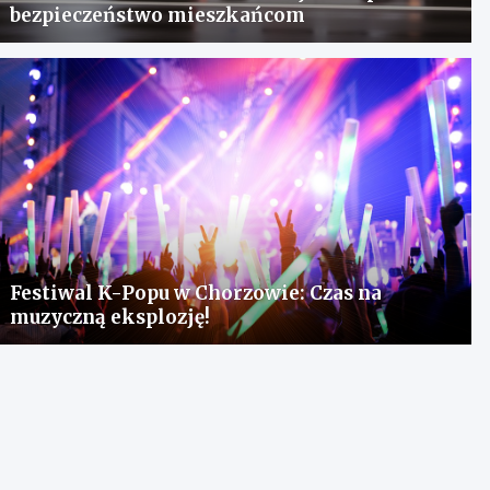
bezpieczeństwo mieszkańcom
Festiwal K-Popu w Chorzowie: Czas na
muzyczną eksplozję!