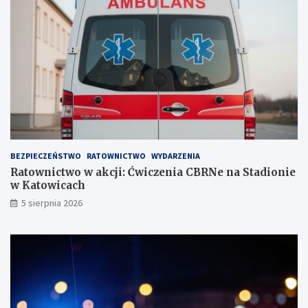
o
e
w
ń
i
s
a
t
!
w
i
e
!
BEZPIECZEŃSTWO
RATOWNICTWO
WYDARZENIA
Ratownictwo w akcji: Ćwiczenia CBRNe na Stadionie
w Katowicach
5 sierpnia 2026