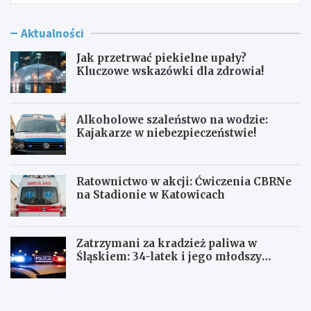
Aktualności
Jak przetrwać piekielne upały?
Kluczowe wskazówki dla zdrowia!
Alkoholowe szaleństwo na wodzie:
Kajakarze w niebezpieczeństwie!
Ratownictwo w akcji: Ćwiczenia CBRNe
na Stadionie w Katowicach
Zatrzymani za kradzież paliwa w
Śląskiem: 34-latek i jego młodszy
wspólnik w rękach policji
J
A
a
l
k
k