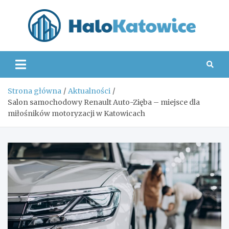
Skip
to
content
Hal
Strona główna
Aktualności
Salon samochodowy Renault Auto-Zięba – miejsce dla
miłośników motoryzacji w Katowicach