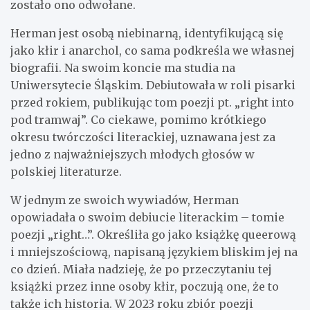
zostało ono odwołane.
Herman jest osobą niebinarną, identyfikującą się
jako kłir i anarchol, co sama podkreśla we własnej
biografii. Na swoim koncie ma studia na
Uniwersytecie Śląskim. Debiutowała w roli pisarki
przed rokiem, publikując tom poezji pt. „right into
pod tramwaj”. Co ciekawe, pomimo krótkiego
okresu twórczości literackiej, uznawana jest za
jedno z najważniejszych młodych głosów w
polskiej literaturze.
W jednym ze swoich wywiadów, Herman
opowiadała o swoim debiucie literackim – tomie
poezji „right…”. Określiła go jako książkę queerową
i mniejszościową, napisaną językiem bliskim jej na
co dzień. Miała nadzieję, że po przeczytaniu tej
książki przez inne osoby kłir, poczują one, że to
także ich historia. W 2023 roku zbiór poezji