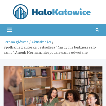
Skip
to
content
Hal
Strona główna
Aktualności
Spotkanie z autorką bestsellera "Nigdy nie będziesz szło
samo", Anouk Herman, niespodziewanie odwołane