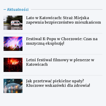
Aktualności
Lato w Katowicach: Straż Miejska
zapewnia bezpieczeństwo mieszkańcom
Festiwal K-Popu w Chorzowie: Czas na
muzyczną eksplozję!
Letni festiwal filmowy w plenerze w
Katowicach
Jak przetrwać piekielne upały?
Kluczowe wskazówki dla zdrowia!
L
F
a
e
t
s
o
t