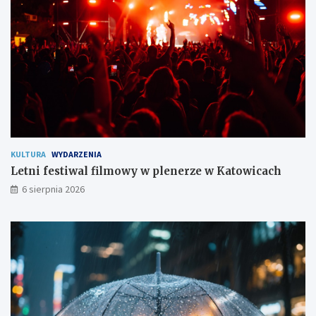
i
e
s
z
k
a
ń
c
o
m
KULTURA
WYDARZENIA
Letni festiwal filmowy w plenerze w Katowicach
6 sierpnia 2026