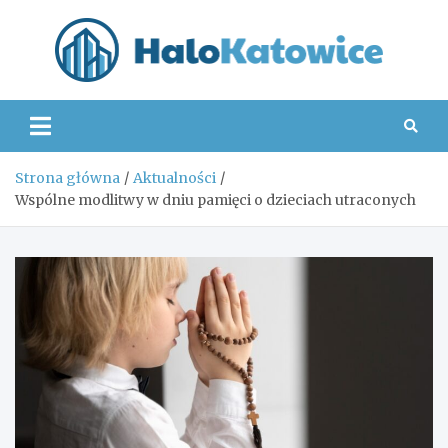
Skip
to
content
Hal
Strona główna
Aktualności
Wspólne modlitwy w dniu pamięci o dzieciach utraconych