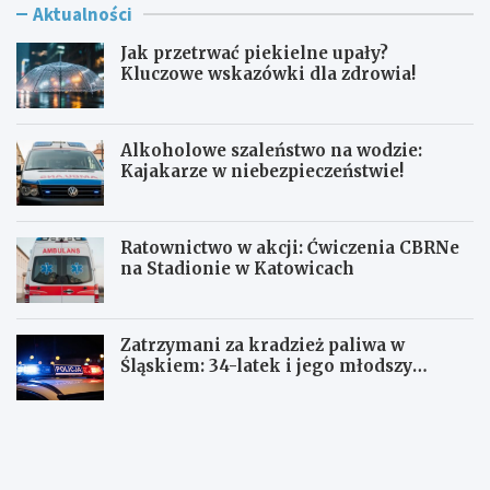
Aktualności
Jak przetrwać piekielne upały?
Kluczowe wskazówki dla zdrowia!
Alkoholowe szaleństwo na wodzie:
Kajakarze w niebezpieczeństwie!
Ratownictwo w akcji: Ćwiczenia CBRNe
na Stadionie w Katowicach
Zatrzymani za kradzież paliwa w
Śląskiem: 34-latek i jego młodszy
wspólnik w rękach policji
J
A
a
l
k
k
p
o
r
h