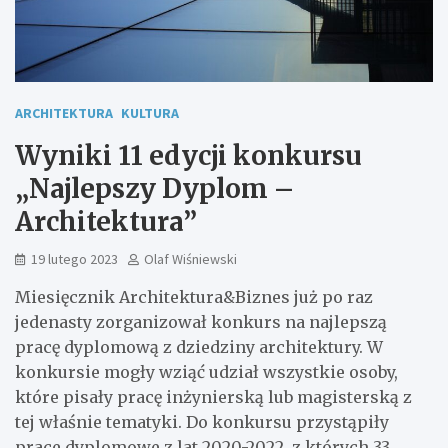
ARCHITEKTURA
KULTURA
Wyniki 11 edycji konkursu
„Najlepszy Dyplom –
Architektura”
19 lutego 2023
Olaf Wiśniewski
Miesięcznik Architektura&Biznes już po raz
jedenasty zorganizował konkurs na najlepszą
pracę dyplomową z dziedziny architektury. W
konkursie mogły wziąć udział wszystkie osoby,
które pisały pracę inżynierską lub magisterską z
tej właśnie tematyki. Do konkursu przystąpiły
prace dyplomowe z lat 2020-2022, z których 33