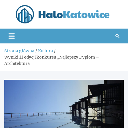
Skip
to
content
Hal
Strona główna
Kultura
Wyniki 11 edycji konkursu „Najlepszy Dyplom –
Architektura”