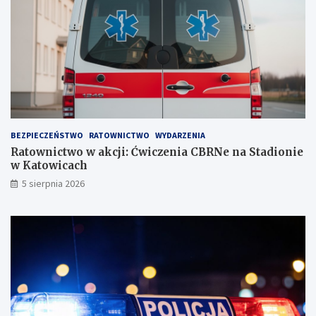
i
s
a
t
!
w
i
e
!
BEZPIECZEŃSTWO
RATOWNICTWO
WYDARZENIA
Ratownictwo w akcji: Ćwiczenia CBRNe na Stadionie
w Katowicach
5 sierpnia 2026