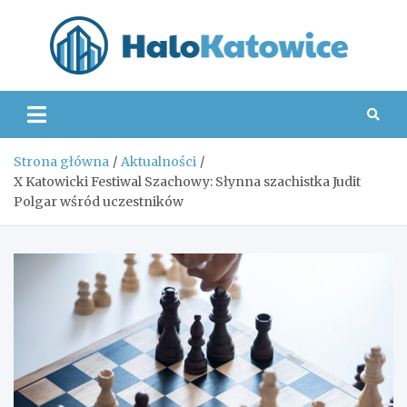
Skip
to
content
Hal
Strona główna
Aktualności
X Katowicki Festiwal Szachowy: Słynna szachistka Judit
Polgar wśród uczestników