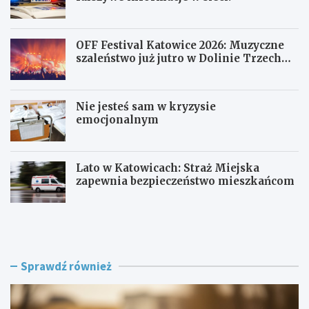
OFF Festival Katowice 2026: Muzyczne
szaleństwo już jutro w Dolinie Trzech
Stawów!
Nie jesteś sam w kryzysie
emocjonalnym
Lato w Katowicach: Straż Miejska
zapewnia bezpieczeństwo mieszkańcom
P
O
o
F
l
F
i
F
c
e
Sprawdź również
j
s
a
t
w
i
R
v