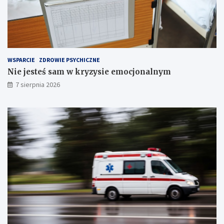
c
i
i
e
!
T
r
z
e
WSPARCIE
ZDROWIE PSYCHICZNE
c
Nie jesteś sam w kryzysie emocjonalnym
h
S
7 sierpnia 2026
t
a
w
ó
w
!