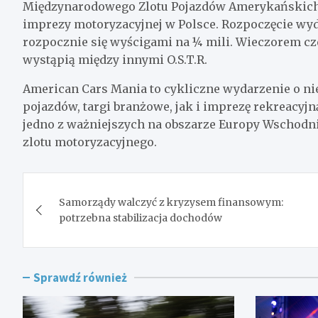
Międzynarodowego Zlotu Pojazdów Amerykańskich 
imprezy motoryzacyjnej w Polsce. Rozpoczęcie wyd
rozpocznie się wyścigami na ¼ mili. Wieczorem cze
wystąpią między innymi O.S.T.R.
American Cars Mania to cykliczne wydarzenie o n
pojazdów, targi branżowe, jak i imprezę rekreacyjną
jedno z ważniejszych na obszarze Europy Wschodni
zlotu motoryzacyjnego.
Nawigacja
Samorządy walczyć z kryzysem finansowym:
wpisu
potrzebna stabilizacja dochodów
Sprawdź również