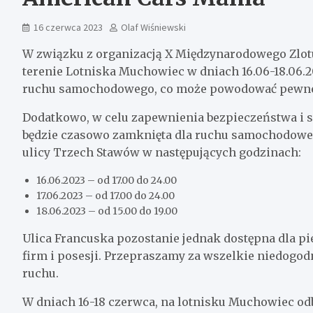
16 czerwca 2023
Olaf Wiśniewski
W związku z organizacją X Międzynarodowego Zlo
terenie Lotniska Muchowiec w dniach 16.06-18.06.
ruchu samochodowego, co może powodować pewne 
Dodatkowo, w celu zapewnienia bezpieczeństwa i 
będzie czasowo zamknięta dla ruchu samochodoweg
ulicy Trzech Stawów w następujących godzinach:
16.06.2023 – od 17.00 do 24.00
17.06.2023 – od 17.00 do 24.00
18.06.2023 – od 15.00 do 19.00
Ulica Francuska pozostanie jednak dostępna dla pi
firm i posesji. Przepraszamy za wszelkie niedogo
ruchu.
W dniach 16-18 czerwca, na lotnisku Muchowiec odbę