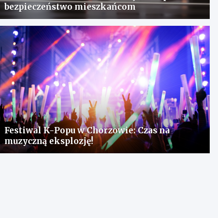
bezpieczeństwo mieszkańcom
Festiwal K-Popu w Chorzowie: Czas na
muzyczną eksplozję!