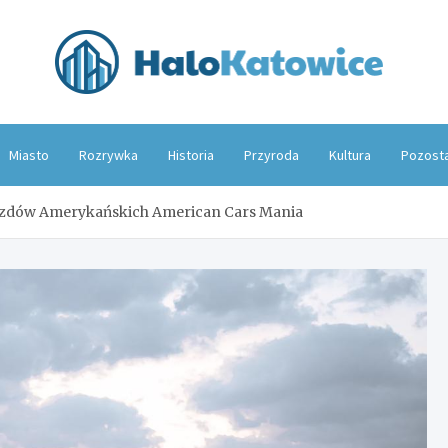
Hal
Miasto
Rozrywka
Historia
Przyroda
Kultura
Pozost
azdów Amerykańskich American Cars Mania