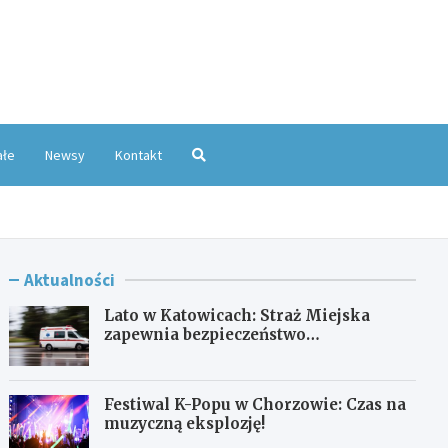
oKatowice.pl
ałe
Newsy
Kontakt
Aktualności
Lato w Katowicach: Straż Miejska
zapewnia bezpieczeństwo
mieszkańcom
Festiwal K-Popu w Chorzowie: Czas na
muzyczną eksplozję!