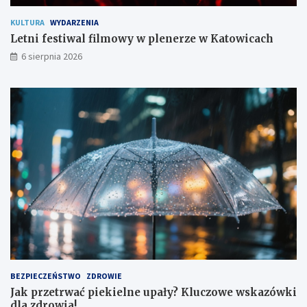
m
KULTURA
WYDARZENIA
Letni festiwal filmowy w plenerze w Katowicach
6 sierpnia 2026
BEZPIECZEŃSTWO
ZDROWIE
Jak przetrwać piekielne upały? Kluczowe wskazówki
dla zdrowia!