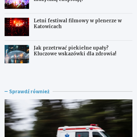
Letni festiwal filmowy w plenerze w
Katowicach
Jak przetrwać piekielne upały?
Kluczowe wskazówki dla zdrowia!
L
F
a
e
t
s
o
t
w
i
Sprawdź również
K
w
a
a
t
l
o
K
w
-
i
P
c
o
a
p