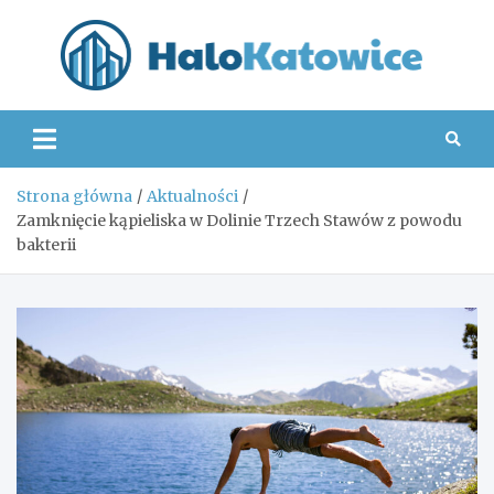
Skip
to
content
Hal
Strona główna
Aktualności
Zamknięcie kąpieliska w Dolinie Trzech Stawów z powodu
bakterii