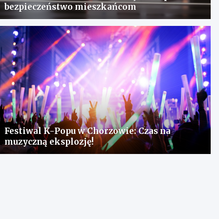
bezpieczeństwo mieszkańcom
Festiwal K-Popu w Chorzowie: Czas na
muzyczną eksplozję!