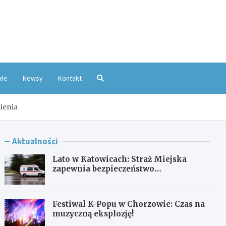
oKatowice.pl
ałe
Newsy
Kontakt
ienia
Aktualności
Lato w Katowicach: Straż Miejska
zapewnia bezpieczeństwo
mieszkańcom
Festiwal K-Popu w Chorzowie: Czas na
muzyczną eksplozję!