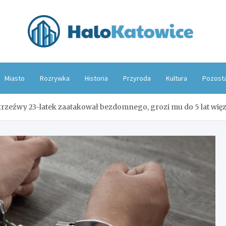
Hal
Miasto
Rozrywka
Historia
Przyroda
Kultura
Pozost
trzeźwy 23-latek zaatakował bezdomnego, grozi mu do 5 lat więz