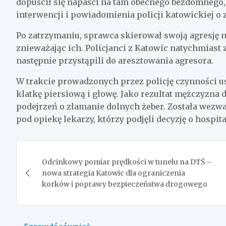
dopuścił się napaści na tam obecnego bezdomnego
interwencji i powiadomienia policji katowickiej o 
Po zatrzymaniu, sprawca skierował swoją agresję na
znieważając ich. Policjanci z Katowic natychmiast 
następnie przystąpili do aresztowania agresora.
W trakcie prowadzonych przez policję czynności ust
klatkę piersiową i głowę. Jako rezultat mężczyzna d
podejrzeń o złamanie dolnych żeber. Została wezwa
pod opiekę lekarzy, którzy podjęli decyzję o hospita
Nawigacja
Odcinkowy pomiar prędkości w tunelu na DTŚ –
wpisu
nowa strategia Katowic dla ograniczenia
korków i poprawy bezpieczeństwa drogowego