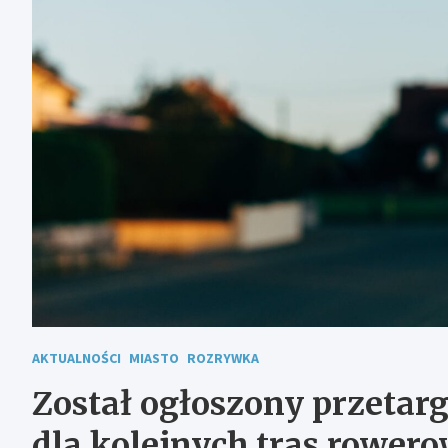
AKTUALNOŚCI
MIASTO
ROZRYWKA
Został ogłoszony przetarg
dla kolejnych tras rower