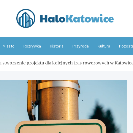
Hal
Miasto
Rozrywka
Historia
Przyroda
Kultura
Pozost
a stworzenie projektu dla kolejnych tras rowerowych w Katowic