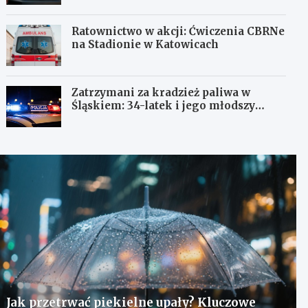
Ratownictwo w akcji: Ćwiczenia CBRNe
na Stadionie w Katowicach
Zatrzymani za kradzież paliwa w
Śląskiem: 34-latek i jego młodszy
wspólnik w rękach policji
Jak przetrwać piekielne upały? Kluczowe