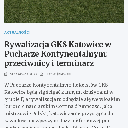
AKTUALNOŚCI
Rywalizacja GKS Katowice w
Pucharze Kontynentalnym:
przeciwnicy i terminarz
24 czerwca 2023
Olaf Wiśniewski
W Pucharze Kontynentalnym hokeistów GKS
Katowice będą się ścigać z innymi drużynami w
grupie F, a rywalizacja ta odbędzie się we włoskim
kurorcie narciarskim Cortina d’Ampezzo. Jako
mistrzowie Polski, katowiczanie przystąpią do
zawodów począwszy od fazy półfinałowej pod
wodzą swojego trenera Jacka Płachty. Grupa F