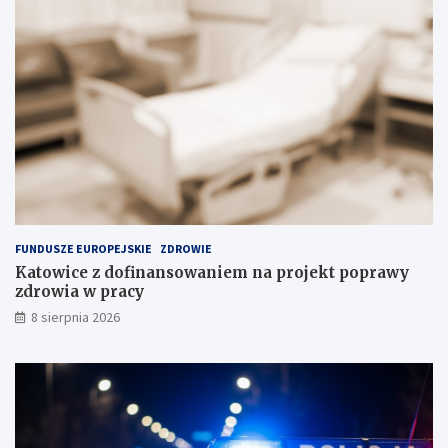
s
k
t
o
a
ś
n
c
c
i
j
w
i
P
n
o
a
l
s
s
k
c
ł
e
a
FUNDUSZE EUROPEJSKIE
ZDROWIE
d
Katowice z dofinansowaniem na projekt poprawy
o
zdrowia w pracy
w
i
8 sierpnia 2026
s
k
u