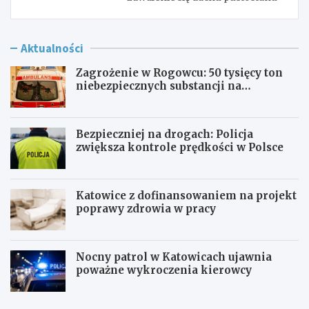
Aktualności
Zagrożenie w Rogowcu: 50 tysięcy ton
niebezpiecznych substancji na
składowisku
Bezpieczniej na drogach: Policja
zwiększa kontrole prędkości w Polsce
Katowice z dofinansowaniem na projekt
poprawy zdrowia w pracy
Nocny patrol w Katowicach ujawnia
poważne wykroczenia kierowcy
Z
B
a
e