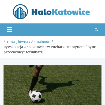
Skip
to
content
Hal
Strona główna
Aktualności
Rywalizacja GKS Katowice w Pucharze Kontynentalnym:
przeciwnicy i terminarz