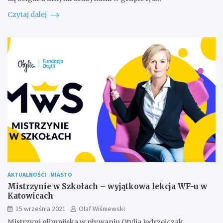
Czytaj dalej
AKTUALNOŚCI
MIASTO
Mistrzynie w Szkołach – wyjątkowa lekcja WF-u w
Katowicach
15 września 2021
Olaf Wiśniewski
Mistrzyni olimpijska w pływaniu Otylia Jędrzejczak