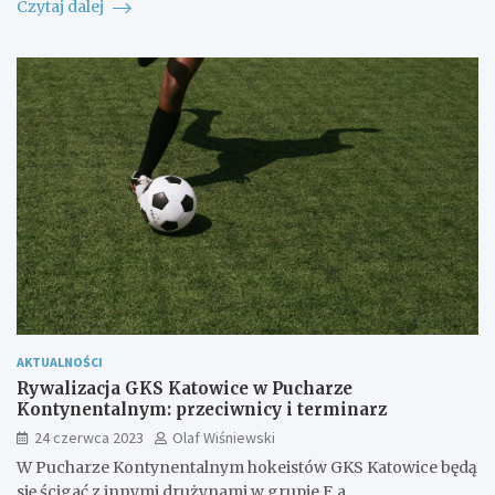
Czytaj dalej
AKTUALNOŚCI
Rywalizacja GKS Katowice w Pucharze
Kontynentalnym: przeciwnicy i terminarz
24 czerwca 2023
Olaf Wiśniewski
W Pucharze Kontynentalnym hokeistów GKS Katowice będą
się ścigać z innymi drużynami w grupie F, a…