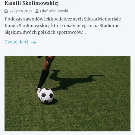
Kamili Skolimowskiej
22 lipca 2023
Olaf Wiśniewski
Podczas zawodów lekkoatletycznych Silesia Memoriale
Kamili Skolimowskiej, które miały miejsce na Stadionie
Śląskim, dwóch polskich sportowców…
Czytaj dalej