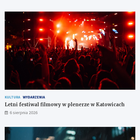
s
j
t
ę
w
!
o
m
i
e
s
z
k
a
ń
c
o
m
KULTURA
WYDARZENIA
Letni festiwal filmowy w plenerze w Katowicach
6 sierpnia 2026