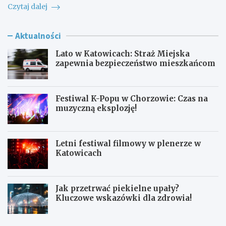
Czytaj dalej
Aktualności
Lato w Katowicach: Straż Miejska
zapewnia bezpieczeństwo mieszkańcom
Festiwal K-Popu w Chorzowie: Czas na
muzyczną eksplozję!
Letni festiwal filmowy w plenerze w
Katowicach
Jak przetrwać piekielne upały?
Kluczowe wskazówki dla zdrowia!
L
F
a
e