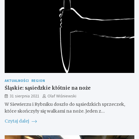
AKTUALNOŚCI
REGION
Śląskie: sąsiedzkie kłótnie na noże
31 sierpnia 2021
Olaf Wiśniewski
W Siewierzu i Rybniku doszło do sąsiedzkich sprzeczek,
które skończyły się walkami na noże. Jeden z…
Czytaj dalej