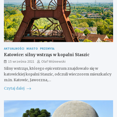
AKTUALNOŚCI
MIASTO
PRZEMYSŁ
Katowice: silny wstrząs w kopalni Staszic
15 września 2021
Olaf Wiśniewski
Silny wstrząs, którego epicentrum znajdowało się w
katowickiej kopalni Staszic, odczuli wieczorem mieszkańcy
m.in. Katowic, Jaworzna,…
Czytaj dalej