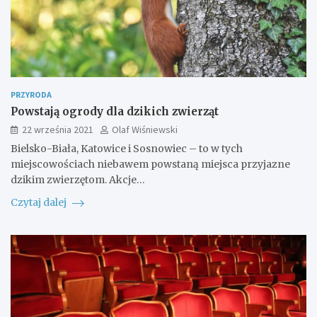
PRZYRODA
Powstają ogrody dla dzikich zwierząt
22 września 2021
Olaf Wiśniewski
Bielsko-Biała, Katowice i Sosnowiec – to w tych
miejscowościach niebawem powstaną miejsca przyjazne
dzikim zwierzętom. Akcje…
Czytaj dalej