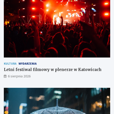
o
m
i
e
s
z
k
a
ń
c
o
m
KULTURA
WYDARZENIA
Letni festiwal filmowy w plenerze w Katowicach
6 sierpnia 2026